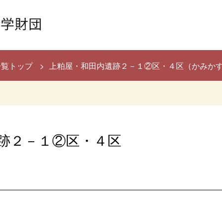
一覧トップ
上粕屋・和田内遺跡２－１②区・４区（かみか
跡２－１②区・４区