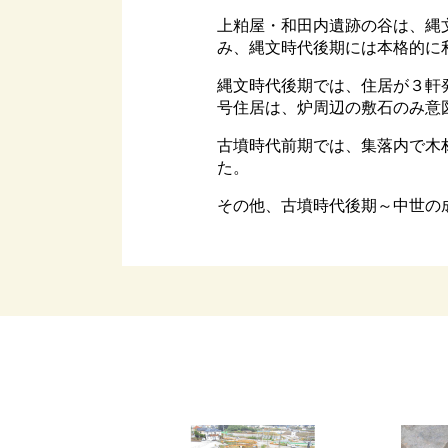
上粕屋・和田内遺跡の谷は、縄
み、縄文時代後期には本格的に
縄文時代後期では、住居が３軒発
号住居は、炉周辺の敷石のみ意
古墳時代前期では、集落内で木
た。
その他、古墳時代後期～中世の