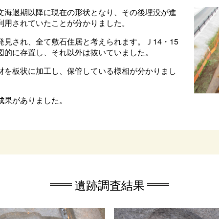
文海退期以降に現在の形状となり、その後埋没が進
利用されていたことが分かりました。
見され、全て敷石住居と考えられます。Ｊ14・15
図的に存置し、それ以外は抜いていました。
材を板状に加工し、保管している様相が分かりまし
成果がありました。
遺跡調査結果