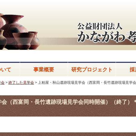
ついて
事業概要
研究プロジェクト
採
学会
>
終了した見学会
>
上粕屋・秋山遺跡現場見学会（西富岡・長竹遺跡現場見学
学会（西富岡・長竹遺跡現場見学会同時開催）（終了）