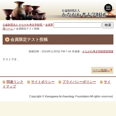
公益財団法人 かながわ考古学財団
>
会員専
用ページ
>
会員限定テスト投稿
会員限定テスト投稿
投稿日時：2024年11月5日
PM 7:34
作成者：
かながわ考古学財団管理者
テストです。
ページ先頭へ
関連リンク
サイトポリシー
プライバシーポリシー
サイ
トマップ
Copyright © Kanagawa Archaeology Foundation All rights reserved.