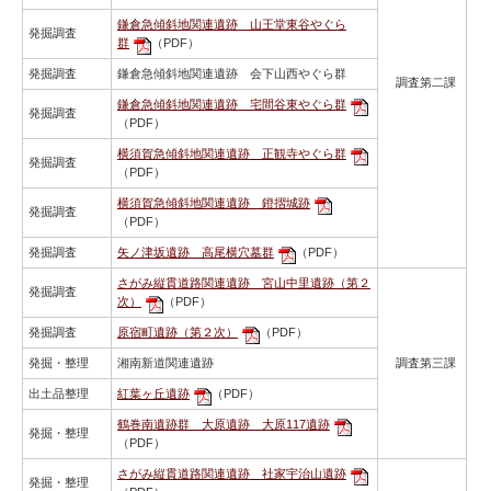
鎌倉急傾斜地関連遺跡 山王堂東谷やぐら
発掘調査
群
（PDF）
発掘調査
鎌倉急傾斜地関連遺跡 会下山西やぐら群
調査第二課
鎌倉急傾斜地関連遺跡 宅間谷東やぐら群
発掘調査
（PDF）
横須賀急傾斜地関連遺跡 正観寺やぐら群
発掘調査
（PDF）
横須賀急傾斜地関連遺跡 鐙摺城跡
発掘調査
（PDF）
発掘調査
矢ノ津坂遺跡 高尾横穴墓群
（PDF）
さがみ縦貫道路関連遺跡 宮山中里遺跡（第２
発掘調査
次）
（PDF）
発掘調査
原宿町遺跡（第２次）
（PDF）
発掘・整理
湘南新道関連遺跡
調査第三課
出土品整理
紅葉ヶ丘遺跡
（PDF）
鶴巻南遺跡群 大原遺跡 大原117遺跡
発掘・整理
（PDF）
さがみ縦貫道路関連遺跡 社家宇治山遺跡
発掘・整理