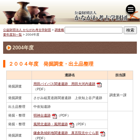
公益財団法人 かながわ考古学財団
>
調査概
要年度別一覧
>
2004年度
2004年度
２００４年度 発掘調査・出土品整理
遺跡名
担当課
用田バイパス関連遺跡 用田大河内遺跡
発掘調査
（PDF）
調査第一課
発掘調査
さがみ縦貫道路関連遺跡 上依知上谷戸遺跡
出土品整理
中依知遺跡
発掘・整理
明神台遺跡
（PDF）
発掘・整理
風間北遺跡・風間遺跡
（PDF）
鎌倉急傾斜地関連遺跡 真言院北やぐら群
発掘調査
（PDF）