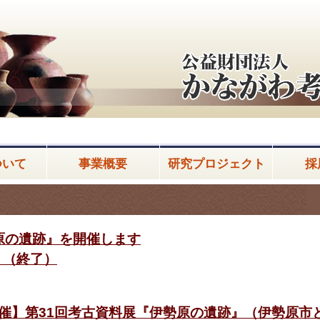
ついて
事業概要
研究プロジェクト
採
原の遺跡』を開催します
）（終了）
1日開催】第31回考古資料展『伊勢原の遺跡』（伊勢